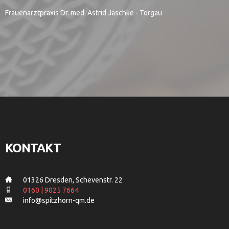
Frauenarztpraxis Dr. med. Astrid Jäschke - Torgau
KONTAKT
___
01326 Dresden, Schevenstr. 22
___
0160 | 9025 7664
___
info@spitzhorn-qm.de